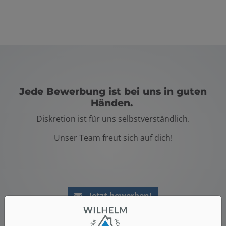
Jede Bewerbung ist bei uns in guten
Händen.
Diskretion ist für uns selbstverständlich.
Unser Team freut sich auf dich!
Jetzt bewerben!