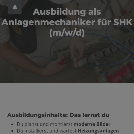
ließen
n und schließen
Ausbildung als
schließen
 schließen
Anlagenmechaniker für SHK
eßen
 und schließen
(m/w/d)
hließen
Ausbildungsinhalte: Das lernst du
Du planst und montierst
moderne Bäder
.
Du installierst und wartest
Heizungsanlagen