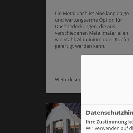
Ein Metalldach ist eine langlebige
und wartungsarme Option für
Dachbedeckungen, die aus
verschiedenen Metallmaterialien
wie Stahl, Aluminium oder Kupfer
gefertigt werden kann.
Weiterlesen
Datenschutzhi
Ihre Zustimmung kö
Wir verwenden auf d