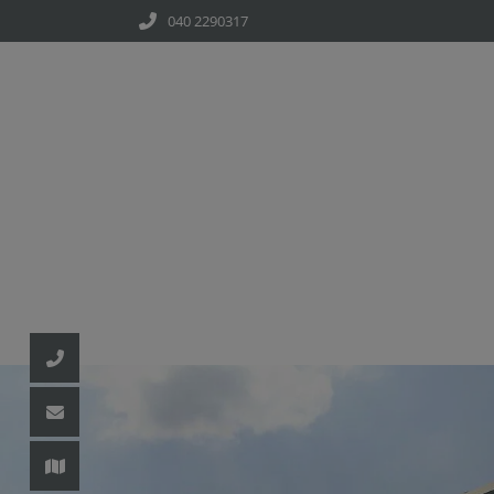
040 2290317
d schließen