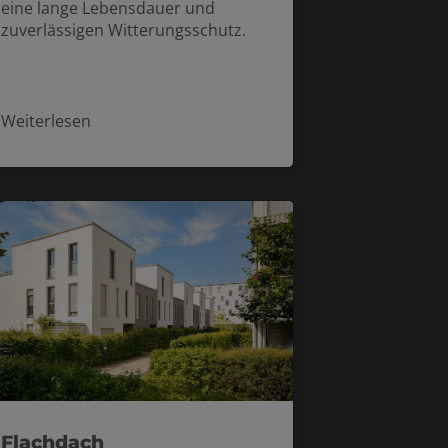
eine lange Lebensdauer und
zuverlässigen Witterungsschutz.
Weiterlesen
Flachdach