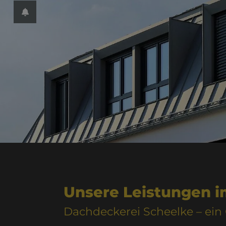
ließen
 schließen
 und schließen
hließen
n und schließen
schließen
eßen
Unsere Leistungen i
Dachdeckerei Scheelke – ei