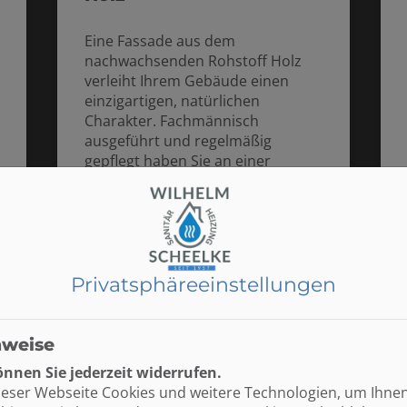
Eine Fassade aus dem
nachwachsenden Rohstoff Holz
verleiht Ihrem Gebäude einen
einzigartigen, natürlichen
Charakter. Fachmännisch
ausgeführt und regelmäßig
gepflegt haben Sie an einer
Holzfassade jahrzehntelang
Freude.
Weiterlesen
Privatsphäre­einstellungen
nweise
nnen Sie jederzeit widerrufen.
ieser Webseite Cookies und weitere Technologien, um Ihne