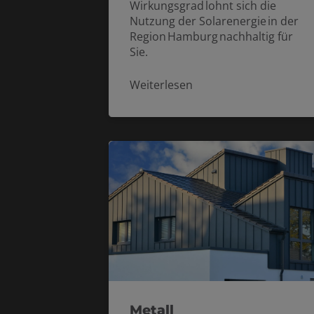
Wirkungsgrad lohnt sich die
Nutzung der Solarenergie in der
Region Hamburg nachhaltig für
Sie.
Weiterlesen
Metall