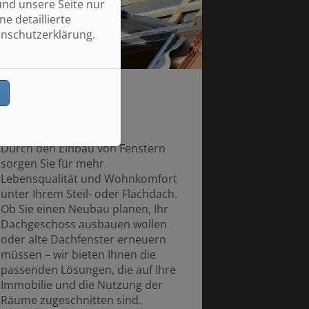
und unsere Seite nur
e detaillierte
enschutzerklärung.
n
Dachfenster und
Lichtlösung
Durch den Einbau von Fenstern
sorgen Sie für mehr
Lebensqualität und Wohnkomfort
unter Ihrem Steil- oder Flachdach.
Ob Sie einen Neubau planen, Ihr
Dachgeschoss ausbauen wollen
oder alte Dachfenster erneuern
müssen – wir bieten Ihnen die
passenden Lösungen, die auf Ihre
Immobilie und die Nutzung der
Räume zugeschnitten sind.