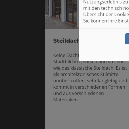
Nutzungserlebnis zu 
mit den technisch no
Übersicht der Cookie
Sie können Ihre Eins
Steildach
Keine Dachform prägt das
Stadtbild in Deutschland so sehr
wie das klassische Steildach. Es ist
als architektonisches Stilmittel
unübertroffen, sehr langlebig und
kommt in verschiedenen Formen
und aus verschiedenen
Materialien.