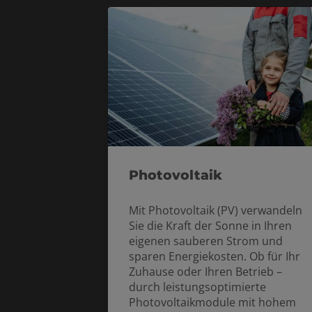
Photovoltaik
Mit Photovoltaik (PV) verwandeln
Sie die Kraft der Sonne in Ihren
eigenen sauberen Strom und
sparen Energiekosten. Ob für Ihr
Zuhause oder Ihren Betrieb –
durch leistungsoptimierte
Photovoltaikmodule mit hohem