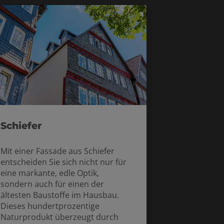
Schiefer
Mit einer Fassade aus Schiefer
entscheiden Sie sich nicht nur für
eine markante, edle Optik,
sondern auch für einen der
ältesten Baustoffe im Hausbau.
Dieses hundertprozentige
Naturprodukt überzeugt durch