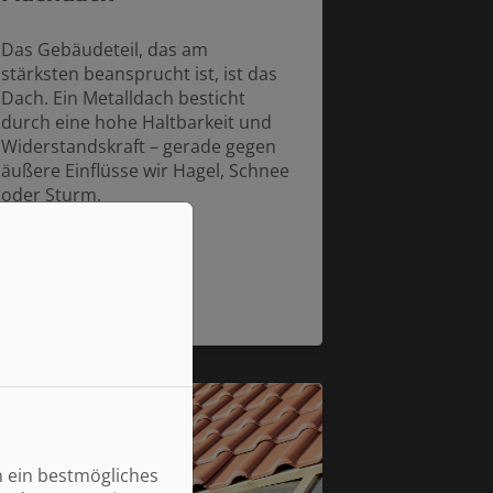
Das Gebäudeteil, das am
stärksten beansprucht ist, ist das
Dach. Ein Metalldach besticht
durch eine hohe Haltbarkeit und
Widerstandskraft – gerade gegen
äußere Einflüsse wir Hagel, Schnee
oder Sturm.
Weiterlesen
n ein bestmögliches