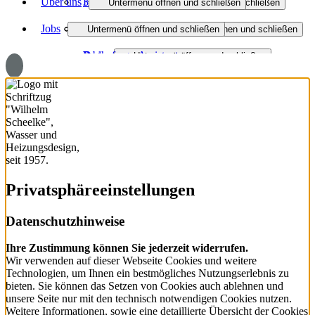
Über uns
Heizung
3D-Badplaner
Badmodernisierung
Untermenü öffnen und schließen
Untermenü öffnen und schließen
Jobs
Haustechnik
Heizungsanfrage-Assistent
Unternehmen
Barrierefreies Bad
Heizungsmodernisierung
Untermenü öffnen und schließen
Untermenü öffnen und schließen
Dach
Badanfrage-Assistent
Partner
Jobs
Badinspiration und Musterbäder
Öl- und Gasheizung
Wasser / Trinkwasser
Untermenü öffnen und schließen
Virtueller Showroom
Downloads
Ausbildung
Badanfrage
Brennstoffzelle
Service Haustechnik
Photovoltaik
Regenerativ heizen
Fassadenverkleidung
Wärmeverteilung
Schiefer
Wartung und Service
Metall
Privatsphäre­einstellungen
Holz
Flachdach
Datenschutzhinweise
Steildach
Ihre Zustimmung können Sie jederzeit widerrufen.
Wir verwenden auf dieser Webseite Cookies und weitere
Bauklempnerei
Technologien, um Ihnen ein bestmögliches Nutzungserlebnis zu
bieten. Sie können das Setzen von Cookies auch ablehnen und
Dachfenster und Lichtlösung
unsere Seite nur mit den technisch notwendigen Cookies nutzen.
Weitere Informationen, sowie eine detaillierte Übersicht der Cookies