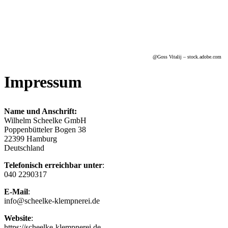
@G
oss Vitalij
– stock.adobe.com
Impressum
Name und Anschrift:
Wilhelm Scheelke GmbH
Poppenbütteler Bogen 38
22399 Hamburg
Deutschland
Telefonisch erreichbar unter
:
040 2290317
E-Mail
:
info@scheelke-klempnerei.de
Website
:
https://scheelke-klempnerei.de