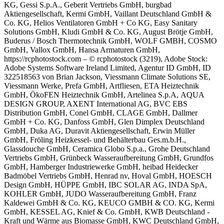
KG, Gessi S.p.A., Geberit Vertriebs GmbH, burgbad
Aktiengesellschaft, Kermi GmbH, Vaillant Deutschland GmbH &
Co. KG, Helios Ventilatoren GmbH + Co KG, Easy Sanitary
Solutions GmbH, Kludi GmbH & Co. KG, August Brötje GmbH,
Buderus / Bosch Thermotechnik GmbH, WOLF GMBH, COSMO
GmbH, Vallox GmbH, Hansa Armaturen GmbH,
https://rcphotostock.com – © rcphotostock (3219), Adobe Stock:
Adobe Systems Software Ireland Limited, Agentur ID GmbH, ID
322518563 von Brian Jackson, Viessmann Climate Solutions SE,
Viessmann Werke, Prefa GmbH, Artfliesen, ETA Heiztechnik
GmbH, ÖkoFEN Heiztechnik GmbH,
Artelinea S.p.A,
AQUA
DESIGN GROUP, AXENT International AG,
BVC EBS
Distribution GmbH,
Conel GmbH,
CLAGE GmbH, Dallmer
GmbH + Co. KG, Danfoss GmbH, Glen Dimplex Deutschland
GmbH, Duka AG, Duravit Aktiengesellschaft, Erwin Müller
GmbH, Fröling Heizkessel- und Behälterbau Ges.m.b.H.,
Glassdouche GmbH, Ceramica Globo S.p.a., Grohe Deutschland
Vertriebs GmbH, Grünbeck Wasseraufbereitung GmbH,
Grundfos
GmbH, Hamberger Industriewerke GmbH, heibad Heidecker
Badmöbel Vertriebs GmbH,
Henrad nv, Hoval GmbH, HOESCH
Design GmbH,
HÜPPE GmbH, IBC SOLAR AG, INDA SpA,
KOHLER GmbH, JUDO Wasseraufbereitung GmbH, Franz
Kaldewei GmbH & Co. KG,
KEUCO GMBH & CO. KG, Kermi
GmbH, KESSEL AG, Knief & Co. GmbH, KWB Deutschland -
Kraft und Wärme aus Biomasse GmbH, KWC Deutschland GmbH,