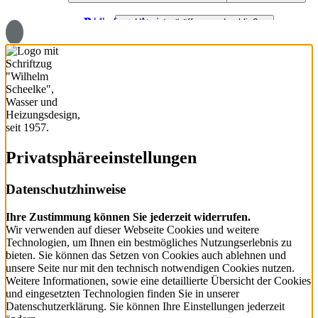
Dach
Badanfrage-Assistent
Partner
Jobs
Badinspiration und Musterbäder
Öl- und Gasheizung
Wasser / Trinkwasser
Untermenü öffnen und schließen
Virtueller Showroom
Downloads
Ausbildung
Badanfrage
Brennstoffzelle
Service Haustechnik
Photovoltaik
Regenerativ heizen
Fassadenverkleidung
Wärmeverteilung
Schiefer
Wartung und Service
Metall
Privatsphäre­einstellungen
Holz
Flachdach
Datenschutzhinweise
Steildach
Ihre Zustimmung können Sie jederzeit widerrufen.
Wir verwenden auf dieser Webseite Cookies und weitere
Bauklempnerei
Technologien, um Ihnen ein bestmögliches Nutzungserlebnis zu
bieten. Sie können das Setzen von Cookies auch ablehnen und
Dachfenster und Lichtlösung
unsere Seite nur mit den technisch notwendigen Cookies nutzen.
Weitere Informationen, sowie eine detaillierte Übersicht der Cookies
Dachwartung und Reperatur
und eingesetzten Technologien finden Sie in unserer
Datenschutzerklärung. Sie können Ihre Einstellungen jederzeit